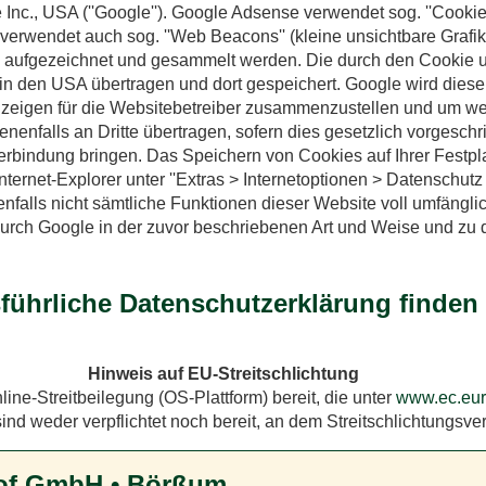
c., USA (''Google''). Google Adsense verwendet sog. ''Cookies'
verwendet auch sog. ''Web Beacons'' (kleine unsichtbare Gra
e aufgezeichnet und gesammelt werden. Die durch den Cookie 
in den USA übertragen und dort gespeichert. Google wird diese
zeigen für die Websitebetreiber zusammenzustellen und um we
enfalls an Dritte übertragen, sofern dies gesetzlich vorgeschr
Verbindung bringen. Das Speichern von Cookies auf Ihrer Fest
ternet-Explorer unter ''Extras > Internetoptionen > Datenschutz >
enfalls nicht sämtliche Funktionen dieser Website voll umfängl
durch Google in der zuvor beschriebenen Art und Weise und zu
ührliche Datenschutzerklärung finden S
Hinweis auf EU-Streitschlichtung
ine-Streitbeilegung (OS-Plattform) bereit, die unter
www.ec.eur
nd weder verpflichtet noch bereit, an dem Streitschlichtungsve
of GmbH • Börßum