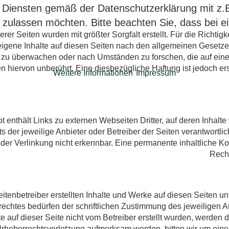
 Diensten gemäß der Datenschutzerklärung mit z.
 zulassen möchten. Bitte beachten Sie, dass bei e
erer Seiten wurden mit größter Sorgfalt erstellt. Für die Richt
igene Inhalte auf diesen Seiten nach den allgemeinen Gesetzen 
 zu überwachen oder nach Umständen zu forschen, die auf eine 
n hiervon unberührt. Eine diesbezügliche Haftung ist jedoch 
Weitere Informationen
Impressum
 enthält Links zu externen Webseiten Dritter, auf deren Inhalt
tets der jeweilige Anbieter oder Betreiber der Seiten verantwort
 der Verlinkung nicht erkennbar. Eine permanente inhaltliche K
Recht
eitenbetreiber erstellten Inhalte und Werke auf diesen Seiten 
echtes bedürfen der schriftlichen Zustimmung des jeweiligen Au
te auf dieser Seite nicht vom Betreiber erstellt wurden, werden 
rheberrechtsverletzung aufmerksam werden, bitten wir um ein