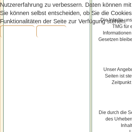
Nutzererfahrung zu verbessern. Daten können mit
Sie können selbst entscheiden, ob Sie die Cookies
Die Inhalte uns
Funktionalitäten der Seite zur Verfügung stehen.
TMG für e
Akzeptieren
Ablehnen
Informationen
Gesetzen bleibe
Unser Angebot
Seiten ist s
Zeitpunkt
Die durch die S
des Urheberr
Inhal
U