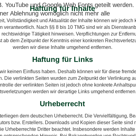
B. YouTube und Google Web Fonts geteilt werden.
Haftung für Inhalte
iner Ablehnung womöglich nicht mehr alle
igkeit, Vollständigkeit und Aktualität der Inhalte können wir je
verantwortlich. Nach §§ 8 bis 10 TMG sind wir als Diensteanbiet
rechtswidrige Tätigkeit hinweisen. Verpflichtungen zur Entfe
erst ab dem Zeitpunkt der Kenntnis einer konkreten Rechtsverl
werden wir diese Inhalte umgehend entfernen.
Haftung für Links
e wir keinen Einfluss haben. Deshalb können wir für diese fremd
lich. Die verlinkten Seiten wurden zum Zeitpunkt der Verlinkung
ontrolle der verlinkten Seiten ist jedoch ohne konkrete Anhalts
sverletzungen werden wir derartige Links umgehend entfernen
Urheberrecht
unterliegen dem deutschen Urheberrecht. Die Vervielfältigung, B
tors bzw. Erstellers. Downloads und Kopien dieser Seite sind nu
die Urheberrechte Dritter beachtet. Insbesondere werden Inhalte 
en entsprechenden Hinweis. Bei Bekanntwerden von Rechtsverle